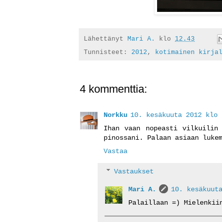
Lähettänyt
Mari A.
klo
12.43
Tunnisteet:
2012
,
kotimainen kirja
4 kommenttia:
Norkku
10. kesäkuuta 2012 klo 
Ihan vaan nopeasti vilkuilin
pinossani. Palaan asiaan luke
Vastaa
Vastaukset
Mari A.
10. kesäkuut
Palaillaan =) Mielenkii