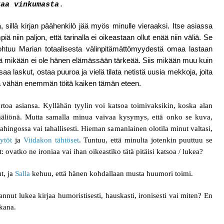
kaa vinkumasta
.
sillä kirjan päähenkilö jää myös minulle vieraaksi. Itse asiassa
ä niin paljon, että tarinalla ei oikeastaan ollut enää niin väliä. Se
ohtuu Marian totaalisesta välinpitämättömyydestä omaa lastaan
ttä mikään ei ole hänen elämässään tärkeää. Siis mikään muu kuin
saa laskut, ostaa puuroa ja vielä tilata netistä uusia mekkoja, joita
lä vähän enemmän töitä kaiken tämän eteen.
toa asiansa. Kyllähän tyylin voi katsoa toimivaksikin, koska alan
ääliönä. Mutta samalla minua vaivaa kysymys, että onko se kuva,
ahingossa vai tahallisesti. Hieman samanlainen olotila minut valtasi,
ytöt
ja
Viidakon tähtöset
. Tuntuu, että minulta jotenkin puuttuu se
t: ovatko ne ironiaa vai ihan oikeastiko tätä pitäisi katsoa / lukea?
t, ja
Salla
kehuu, että hänen kohdallaan musta huumori toimi.
sannut lukea kirjaa humoristisesti, hauskasti, ironisesti vai miten? En
ikana.