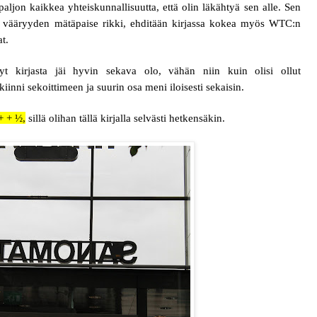
 paljon kaikkea yhteiskunnallisuutta, että olin läkähtyä sen alle. Sen
en vääryyden mätäpaise rikki, ehditään kirjassa kokea myös WTC:n
at.
 nyt kirjasta jäi hyvin sekava olo, vähän niin kuin olisi ollut
i kiinni sekoittimeen ja suurin osa meni iloisesti sekaisin.
+ + ½,
sillä olihan tällä kirjalla selvästi hetkensäkin.