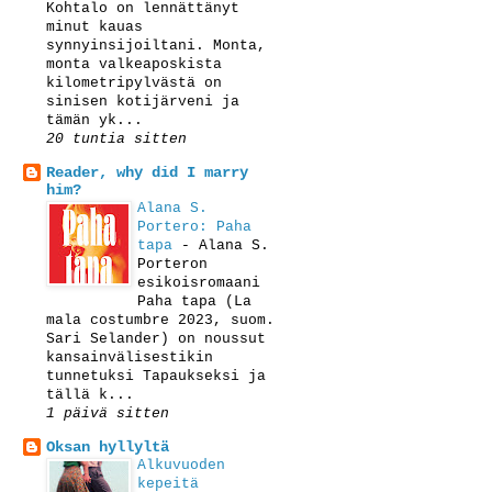
Kohtalo on lennättänyt
minut kauas
synnyinsijoiltani. Monta,
monta valkeaposkista
kilometripylvästä on
sinisen kotijärveni ja
tämän yk...
20 tuntia sitten
Reader, why did I marry
him?
Alana S.
Portero: Paha
tapa
-
Alana S.
Porteron
esikoisromaani
Paha tapa (La
mala costumbre 2023, suom.
Sari Selander) on noussut
kansainvälisestikin
tunnetuksi Tapaukseksi ja
tällä k...
1 päivä sitten
Oksan hyllyltä
Alkuvuoden
kepeitä