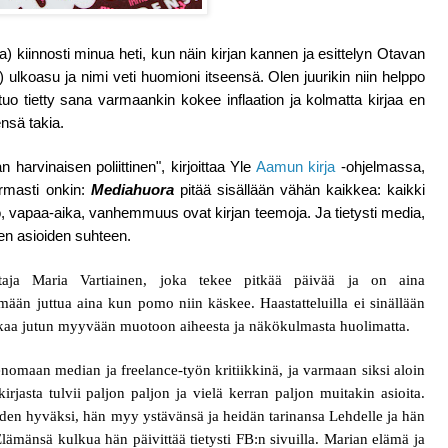
) kiinnosti minua heti, kun näin kirjan kannen ja esittelyn Otavan
) ulkoasu ja nimi veti huomioni itseensä. Olen juurikin niin helppo
tuo tietty sana varmaankin kokee inflaation ja kolmatta kirjaa en
nsä takia.
n harvinaisen poliittinen", kirjoittaa Yle
Aamun kirja
-ohjelmassa,
armasti onkin:
Mediahuora
pitää sisällään vähän kaikkea: kaikki
yö, vapaa-aika, vanhemmuus ovat kirjan teemoja. Ja tietysti media,
ten asioiden suhteen.
ittaja Maria Vartiainen, joka tekee pitkää päivää ja on aina
mään juttua aina kun pomo niin käskee. Haastatteluilla ei sinällään
kaa jutun myyvään muotoon aiheesta ja näkökulmasta huolimatta.
enomaan median ja freelance-työn kritiikkinä, ja varmaan siksi aloin
jasta tulvii paljon paljon ja vielä kerran paljon muitakin asioita.
den hyväksi, hän myy ystävänsä ja heidän tarinansa Lehdelle ja hän
mänsä kulkua hän päivittää tietysti FB:n sivuilla. Marian elämä ja