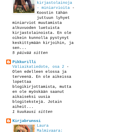
kirjastolainoja
- miniarvioita
-
Koostin tähän
juttuun lyhyet
miniarviot muutamista
alkuvuoden luetuista
kirjastolainoista. En ole
oikein kunnolla pystynyt
keskittymään kirjoihin, ja
sen...
5 päivää sitten
Pikkurilli
Väliaikatiedote, osa 2
-
Olen edelleen elossa ja
terveenä. En ole aikeissa
lopettaa
blogikirjottamista, mutta
en ole myöskään saanut
aikaiseksi uusia
blogitekstejä. Jotain
aiheit...
1 kuukausi sitten
Kirjabrunssi
Laura
Malmivaara: