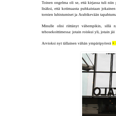
Toinen ongelma oli se, että kirjassa tuli niin
lisäksi, että kotimaasta puhkaistaan jokain
tornien luhistumiset ja Arabikevään tapahtum
Minulle olisi riittänyt vähempikin, sillä
tehosekoittimessa: jotain roiskui yli, jotain jä
Arvioksi nyt tällainen vähän ympäripyöreä
+ 