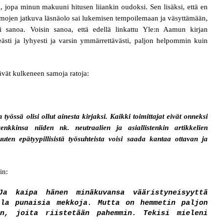
 jopa minun makuuni hitusen liiankin oudoksi. Sen lisäksi, että en
eemojen jatkuva läsnäolo sai lukemisen tempoilemaan ja väsyttämään,
i sanoa. Voisin sanoa, että edellä linkattu Yle:n Aamun kirjan
eästi ja lyhyesti ja varsin ymmärrettävästi, paljon helpommin kuin
vät kulkeneen samoja ratoja:
työssä olisi ollut ainesta kirjaksi. Kaikki toimittajat eivät onneksi
nkkinsa niiden nk. neutraalien ja asiallistenkin artikkelien
uuten epätyypillisistä työsuhteista voisi saada kantaa ottavan ja
in:
a kaipa hänen minäkuvansa vääristyneisyyttä
lla punaisia mekkoja. Mutta on hemmetin paljon
in, joita riistetään pahemmin. Tekisi mieleni