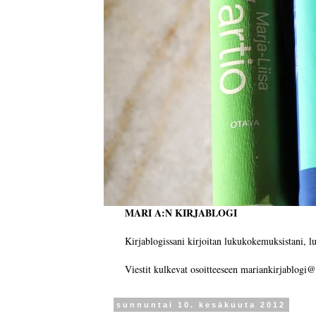
MARI A:N KIRJABLOGI
Kirjablogissani kirjoitan lukukokemuksistani, luk
Viestit kulkevat osoitteeseen mariankirjablogi@
sunnuntai 10. kesäkuuta 2012