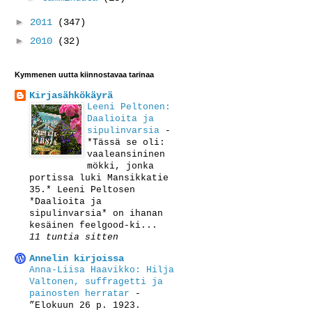
►
2011
(347)
►
2010
(32)
Kymmenen uutta kiinnostavaa tarinaa
Kirjasähkökäyrä
Leeni Peltonen:
Daalioita ja
sipulinvarsia
-
*Tässä se oli:
vaaleansininen
mökki, jonka
portissa luki Mansikkatie
35.* Leeni Peltosen
*Daalioita ja
sipulinvarsia* on ihanan
kesäinen feelgood-ki...
11 tuntia sitten
Annelin kirjoissa
Anna-Liisa Haavikko: Hilja
Valtonen, suffragetti ja
painosten herratar
-
”Elokuun 26 p. 1923.