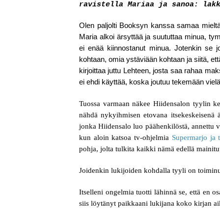
ravistella Mariaa ja sanoa: lak
Olen paljolti Booksyn kanssa samaa mieltä, 
Maria alkoi ärsyttää ja suututtaa minua, tympi
ei enää kiinnostanut minua. Jotenkin se j
kohtaan, omia ystäviään kohtaan ja siitä, e
kirjoittaa juttu Lehteen, josta saa rahaa mak
ei ehdi käyttää, koska joutuu tekemään vie
Tuossa varmaan näkee Hiidensalon tyylin ker
nähdä nykyihmisen etovana itsekeskeisenä 
jonka Hiidensalo luo päähenkilöstä, annettu v
kun aloin katsoa tv-ohjelmia
Supermarjo ja t
pohja, jolta tulkita kaikki nämä edellä mainitu
Joidenkin lukijoiden kohdalla tyyli on toiminu
Itselleni ongelmia tuotti lähinnä se, että en o
siis löytänyt paikkaani lukijana koko kirjan a