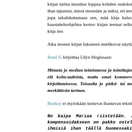
kirjan tarina muuttuu loppua kohden oudoksi,
ihan tajunnut, missä mennään ja miksi, eri t
jopa tukahduttamaan sen, mitä kirja halus
haastatteluohjelma kertoo kirjan teemat selk
kirja itse.
Aika monen kirjan lukeneen mielikuvat näyttä
Jenni S
. kirjoittaa Lilyn blogissaan:
Minusta jo median toiminnassa ja toimittajan 
elä kohu-uutisista, mutta omat kommerve
kirjoittamisessa. Toisaalta jo pätkä- tai m
merkittävän tarinan.
Booksy
ei myöskään tuntuvat ihastuvan teksti
No kaipa Mariaa riistetään. J
kompensoidakseen on pakko oste
ihmisiä ihan täällä Suomessak