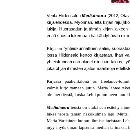
Venla Hiidensalon
Mediahuora
(2012, Otava
kirjalehdessä. Myönnän, että kirjan raju(hko
lukija. Huorasadun ja tämän kirjan jälkeen 
enää suostu lukemaan hätkähdyttävän nime
Kirja on
"yhteiskunnallinen satiiri, suorastaa
jossa Hiidensalo kertoo kirjastaan. Ihan v
yhteiskunnan osa-alueet niin kuin talous, t
joka ohjaa ihmisten ajatusmaailmoja edellis
Kirjassa päähenkilönä on freelance-toim
valmis kirjoittamaan jutun. Maria lähtee teke
ole merkitystä, koska Lehti pomoineen muok
Mediahuora
-teosta on etukäteen esitelty nim
lukea teosta tämän näkökulman läpi. Mutta kir
Maria Vartiainen luopuu ihmissuhteistaan Leh
myy myös oman lapsensa median tarinaksi. Elä