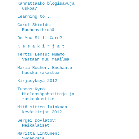
Kannattaako blogisavuja
uskoa?
Learning to...
Carol Shields:
Ruohonvihreää
Do You Still Care?
K e s ä k i r j a t
Terttu Lensu: Mummo
vastaan muu maailma
Maria Rocher: Enchanté -
hauska rakastua
Kirjasyksyä 2012
Tuomas Kyrö:
Mielensäpahoittaja ja
ruskeakastike
Mitä sitten luinkaan -
kevätkirjat 2012
Sergei Dovlatov:
Meikäläiset
Maritta Lintunen:
Sydänraja