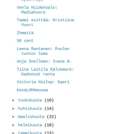
Venla Hiidensalo:
Mediahuora
Tammi esittää: Kristiina
Vuori
Ihmeitä
50 cent
Leena Rantanen: Puolen
tunnin loma
Anja Snellman: Ivana B.
Tiina Laitila Kälvemark:
Kadonnut ranta
Victoria Hislop: Saari
KesäLOMAmusaa
►
toukokuuta
(10)
►
huhtikuuta
(14)
►
maaliskuuta
(22)
►
helmikuuta
(18)
►
tammikuuta
(13)